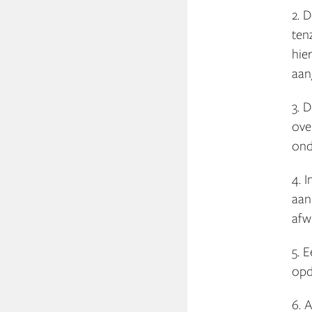
2. 
ten
hie
aan
3. 
ove
ond
4. 
aan
afw
5. 
opd
6. 