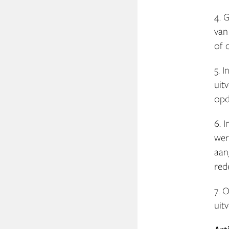
4. 
van
of 
5. 
uit
opd
6. 
wer
aan
red
7. 
uit