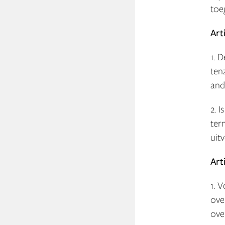
toe
Art
1. 
ten
and
2. 
ter
uit
Art
1. 
ove
ove