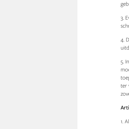
geb
3. 
sch
4. 
uit
5. 
moc
toe
ter
zov
Art
1. 