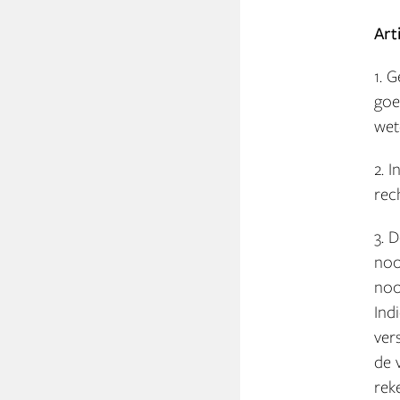
Art
1. 
goe
wet
2. 
rec
3. 
noo
noo
Ind
ver
de 
rek