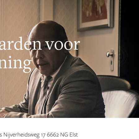
arden voor
ning
 Nijverheidsweg 17 6662 NG Elst