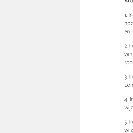
Art
1. 
noo
en 
2. 
van
spo
3. 
con
4. 
wij
5. 
wij