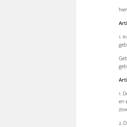
hie
Art
1. 
geb
Geb
geb
Art
1. 
en 
zov
2. 